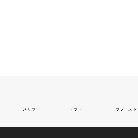
1
2
3

スリラー
ドラマ
ラブ・スト