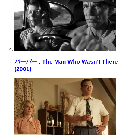
バーバー : The Man Who Wasn’t There
(2001)