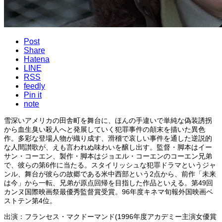
Post
Share
Hatena
LINE
RSS
feedly
Pin it
note
雪深いアメリカの田舎町を舞台に、ほんの手違いで単純な偽装誘拐
から血生臭い殺人へと発展していく犯罪事件の顛末を描いた異色
作。多彩な登場人物が織り成す、滑稽で哀しい事件を通した逆説的
な人間讃歌が、えも言われぬ味わいを醸し出す。監督・脚本はイー
サン・コーエン、製作・脚本はジョエル・コーエンのコーエン兄弟
で、彼らの第6作に当たる。スタイリッシュな犯罪ドラマというジャ
ンル、舞台が彼らの故郷である米中西部という2点から、前作「未来
は今」から一転、兄弟が原点回帰を目指した作品といえる。第49回
カンヌ国際映画祭最優秀監督賞受賞。96年度キネマ旬報外国映画ベ
ストテン第4位。
出演：フランセス・マクドーマンド(1996年度アカデミー主演女優賞