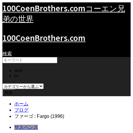
100CoenBrothers.com
コーエン兄
弟の世界
100CoenBrothers.com
検索
and
or
ホーム
ブログ
ファーゴ : Fargo (1996)
サスペンス