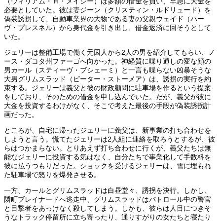
（ウィリアム・Ｈ・メイシー）は多額の借金を負い、早急に大金を
必要としていた。彼は妻ジーン（クリスティン・ルドリュード）を
偽装誘拐して、自動車業界の大物である妻の父親ウェイド（ハー
ヴ・プレスネル）から身代金を引き出し、借金返済に回そうとして
いた。
ジェリーは整備工場で働く元囚人から2人の男を紹介してもらい、ノ
ース・ダコタ州ファーゴへ向かった。神経質に喋り通しの変な顔の
男カール（スティーヴ・ブシェーミ）と一言も喋らない凶暴そうな
大男グリムスラッド（ピーター・ストーメア）は、誘拐の実行を約
束する。ジェリーは義父と彼の財政顧問に駐車場を作るという提案
をしており、そのための借金を申し込んでいた。だが、義父が彼に
大金を投資するわけがなく、そこで考えた最後の手段が偽装誘拐計
画だった。
ところが、自宅に帰ったジェリーに義父は、新事業の打ち合わせを
しようと言う。慌てたジェリーは2人組に連絡を取ろうとするが、彼
らはつかまらない。とりあえず打ち合わせに行くが、義父たちは無
能なジェリーに投資する気はなく、自分たちで事業化して手数料を
彼に払うつもりだった。ショックを受けるジェリーは、雪に埋もれ
た駐車場で怒りを爆発させる。
一方、カールとグリムスラッドは白昼堂々、誘拐を決行。しかし、
隣町ブレイナードへ逃走中、グリムスラッドはパトロール中の警官
と目撃者をあっけなく殺してしまう。しかも、彼らは人目につきそ
うなトラック停留所に立ち寄ったり、通りすがりの女たちと寝たり