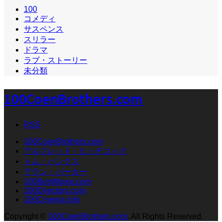
100
コメディ
サスペンス
スリラー
ドラマ
ラブ・ストーリー
未分類
100CoenBrothers.com
RSS
100CoenBrothers.com
アルフレッド・ヒッチコック
トム・ハンクス
アラン・パーカー
100BestMovie.com
100Directors.com
100Cinema.info
Copyright
©
100CoenBrothers.com
. All Rights Reserved.