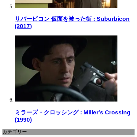
サバービコン 仮面を被った街 : Suburbicon
(2017)
ミラーズ・クロッシング : Miller’s Crossing
(1990)
カテゴリー