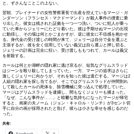
と、ずさんなことこの上ない。
翌朝、ブレイナードの女性警察署長で出産を控えているマージ・ガ
ンダーソン（フランセス・マクドーマンド）が殺人事件の捜査に乗
り出した。彼女は残された証拠を一つ一つ洗い、ついに犯人が乗っ
ていた車からジェリーにたどり着いた。彼は予期せぬマージの出現
に動揺し、その場は何とかごまかすが、逆に彼女に不信感を抱かせ
る。身代金の受け渡しの時間が来て、ジェリーは自分で金を運ぶと
主張するが、彼を全く信用していない義父は自ら運ぶと押し切る。
ジェリーの計画は完全に狂い、受け渡しももつれて、カールは義父
を射殺する。
カールは何とか湖畔の隠れ家に逃げ戻るが、短気なグリムスラッド
はジーンを殴り殺してしまっていた。一方、マージの追求はさらに
激しくジェリーに向かうが、それを知った彼は逃亡する。マージは2
人組の隠れ家を探し当てるが、そこではグリムスラッドが仲間割れ
して殺したカールの死体を、除雪機械に突っ込んで処理していた。
マージはグリムスラッドを逮捕し、間もなくジェリーも捕まった。
「なぜ、こんな事件が……」と暗鬱な気持ちになったマージが帰宅
すると、画家の夫ノーム（ジョン・キャロル・リンチ）が3セント切
手に自分の画が採用されたと告げ、彼らは小さな幸せを感じるのだ
った。
共有:
Facebook
X